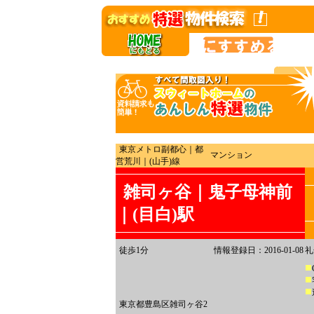
東京メトロ副都心｜都
マンション
営荒川｜(山手)線
雑司ヶ谷｜鬼子母神前
｜(目白)駅
徒歩1分
情報登録日：2016-01-08
礼
東京都豊島区雑司ヶ谷2