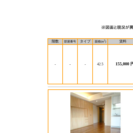
階数
タイプ
2
賃料
部屋番号
面積(m
)
155,000 
-
-
-
42.5