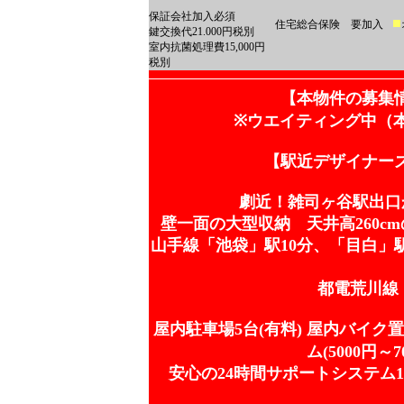
保証会社加入必須
住宅総合保険 要加入
鍵交換代21.000円税別
室内抗菌処理費15,000円
税別
【本物件の募集
※ウエイティング中（
【駅近デザイナーズ
劇近！雑司ヶ谷駅出口か
壁一面の大型収納 天井高260
山手線「池袋」駅10分、「目白」
都電荒川線
屋内駐車場5台(有料) 屋内バイク置場(
ム(5000円～
安心の24時間サポートシステム15,0