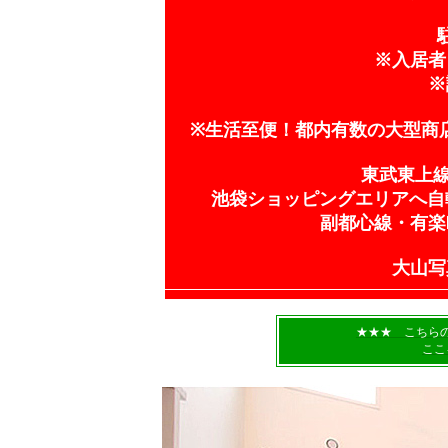
※入居者
※
※生活至便！都内有数の大型商店
東武東上線
池袋ショッピングエリアへ自転車
副都心線・有楽
大山写真
★★★ こちら
ここ