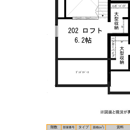
階数
タイプ
2
賃料
部屋番号
面積(m
)