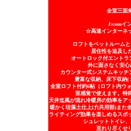
全室三面
J:com
☆高速インターネッ
ロフトをベットルームと
居住性を追及し
オートロック付エントラン
外に面さなく安心
カウンター式システムキッチン
豊富な収納、床下収納(
全室ロフト付約6帖（ロフト内ウ
室感覚で使えます。特
天井迄風が流れ冷暖房の効率をア
暖かく珪藻土仕上げ(共用部)また
ライティング効果を楽しめるスポ
シュレットトイレ、
至れり尽くせ