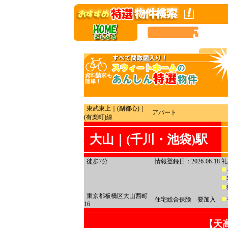
東武東上｜(副都心)｜
アパート
(有楽町)線
大山｜(千川・池袋)駅
徒歩7分
情報登録日：2026-06-18
礼
東京都板橋区大山西町
住宅総合保険 要加入
16
【天