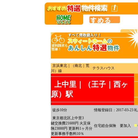
京浜東北｜（南北｜荒
テラスハウス
川）線
上中里｜（王子｜西ヶ
原）駅
徒歩10分
情報登録日：2017-03-23
礼
東京都北区上中里3
鍵交換費21600円 火災保
住宅総合保険 要加入
険23000円 更新料1ヶ月分
更新事務手数料10％