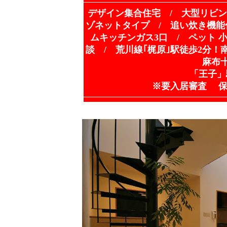
デザイン集合住宅 / 大型リビン
ゾネットタイプ / 追い炊き機能
ムキッチンガス3口 / ペット 
談 / 荒川線｢梶原｣駅徒歩2分！
麻布十
「王子」
※要入居審査 保