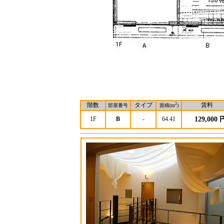
階数
タイプ
2
賃料
部屋番号
面積(m
)
1F
B
-
64.41
129,000 