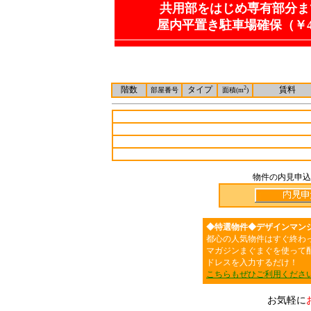
共用部をはじめ専有部分ま
屋内平置き駐車場確保（￥4
階数
タイプ
2
賃料
部屋番号
面積(m
)
物件の内見申込
◆特選物件◆デザインマン
都心の人気物件はすぐ終わ
マガジンまぐまぐを使って
ドレスを入力するだけ！
こちらもぜひご利用くださ
お気軽に