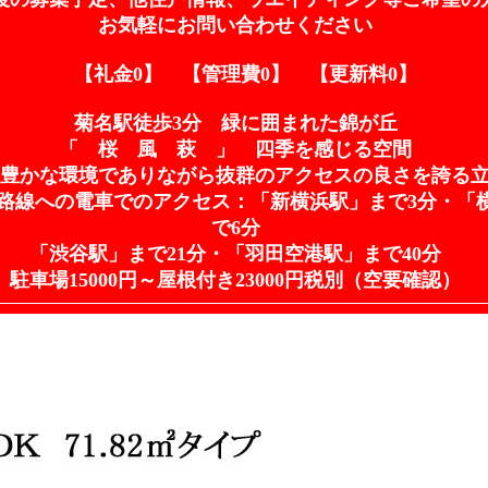
お気軽にお問い合わせください
【礼金0】 【管理費0】 【更新料0】
菊名駅徒歩3分 緑に囲まれた錦が丘
「 桜 風 萩 」 四季を感じる空間
豊かな環境でありながら抜群のアクセスの良さを誇る
路線への電車でのアクセス：「新横浜駅」まで3分・「
で6分
「渋谷駅」まで21分・「羽田空港駅」まで40分
駐車場15000円～屋根付き23000円税別（空要確認）