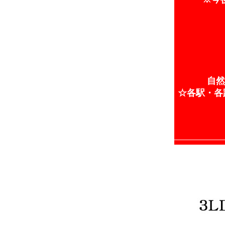
自然
☆各駅・各