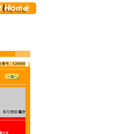
番号：S200660
取引態様
媒介
方は