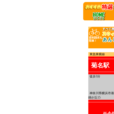
東急東横線
菊名駅
徒歩3分
神奈川県横浜市港
錦が丘15
※今