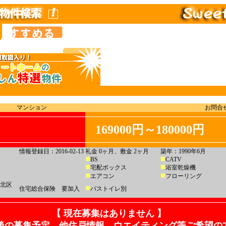
マンション
お問合せ
169000円～180000円
情報登録日：2016-02-13
礼金 0ヶ月、敷金 2ヶ月
築年：1990年6月
BS
CATV
宅配ボックス
浴室乾燥機
エアコン
フローリング
北区
住宅総合保険 要加入
バストイレ別
【 現在募集はありません 】
後の募集予定、他住戸情報、ウエイティング等ご希望の