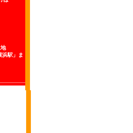
立地
横浜駅」ま