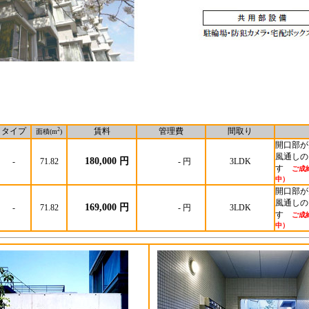
タイプ
2
賃料
管理費
間取り
面積(m
)
開口部が
風通しの
180,000 円
-
71.82
- 円
3LDK
す
ご成
中）
開口部が
風通しの
169,000 円
-
71.82
- 円
3LDK
す
ご成
中）