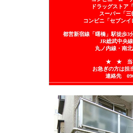
ドラッグストア「
スーパー「三
コンビニ「セブンイ
都営新宿線「曙橋」駅徒歩3
JR総武中央
丸ノ内線・南北
★ ★ 当
お急ぎの方は担
連絡先 090