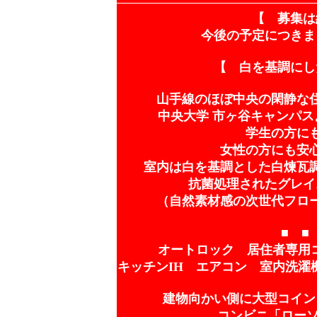
【 募集は
今後の予定につきま
【 白を基調にし
山手線のほぼ中央の閑静な
中央大学 市ヶ谷キャンパス
学生の方に
女性の方にも安
室内は白を基調とした白煉瓦
抗菌処理されたグレイ
（自然素材感の次世代フロ
■ ■
オートロック 居住者専用コ
キッチンIH エアコン 室内洗濯
建物向かい側に大型コイン
コンビニ「ローソ