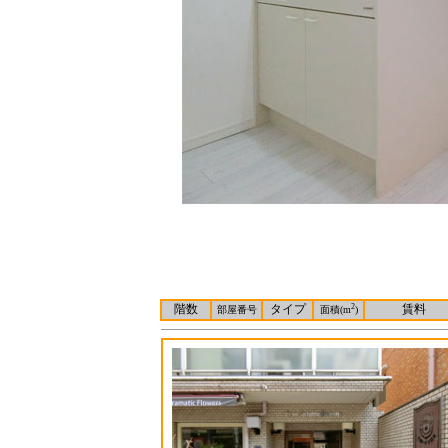
階数
タイプ
2
賃料
部屋番号
面積(m
)