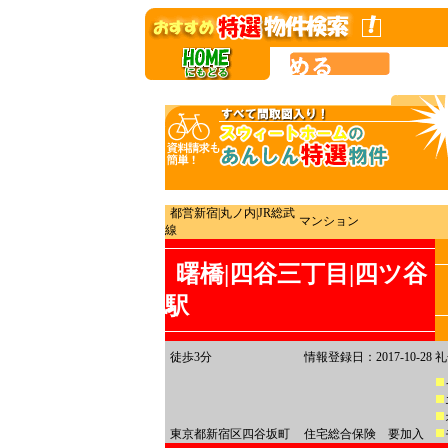
都営新宿|丸ノ内|JR総武
マンション
線
曙橋|四谷三丁目|四ツ谷
駅
徒歩3分
情報登録日：2017-10-28
礼
東京都新宿区四谷坂町
住宅総合保険 要加入