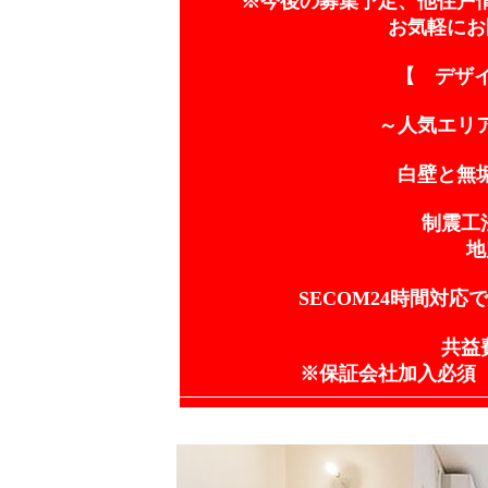
※今後の募集予定、他住戸
お気軽にお
【 デザイ
～人気エリ
白壁と無
制震工
地
SECOM24時間対
共益費
※保証会社加入必須