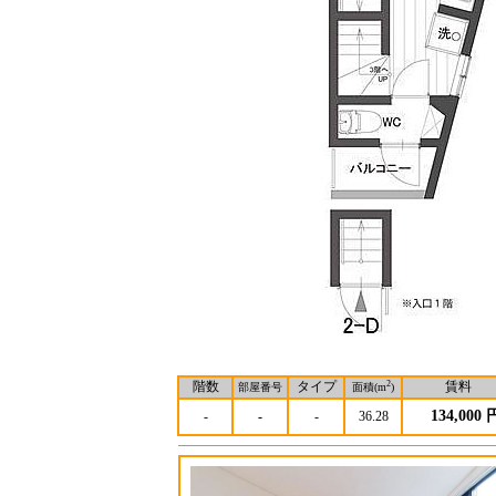
階数
タイプ
2
賃料
部屋番号
面積(m
)
134,000 
-
-
-
36.28