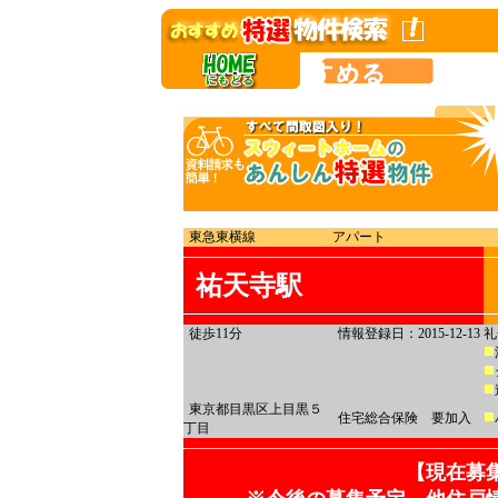
東急東横線
アパート
祐天寺駅
徒歩11分
情報登録日：2015-12-13
礼
東京都目黒区上目黒５
住宅総合保険 要加入
丁目
【現在募