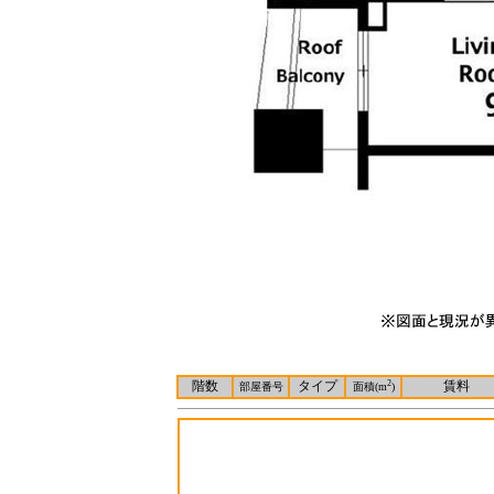
階数
タイプ
2
賃料
部屋番号
面積(m
)