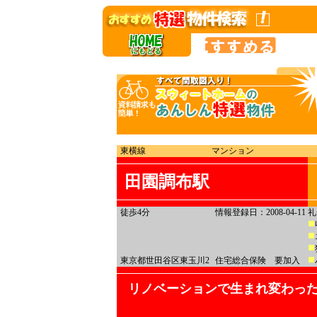
東横線
マンション
田園調布駅
徒歩4分
情報登録日：2008-04-11
礼
東京都世田谷区東玉川2
住宅総合保険 要加入
リノベーションで生まれ変わった