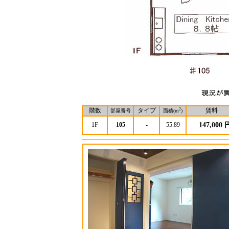
階数
タイプ
2
賃料
部屋番号
面積(m
)
1F
105
-
55.89
147,000 