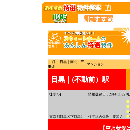
山手｜目黒｜南北｜三
マンション
田線
目黒｜(不動前）駅
徒歩7分
情報登録日：2014-11-22
礼
東京都目黒区下目黒2
住宅総合保険 要加入
【空き状況は