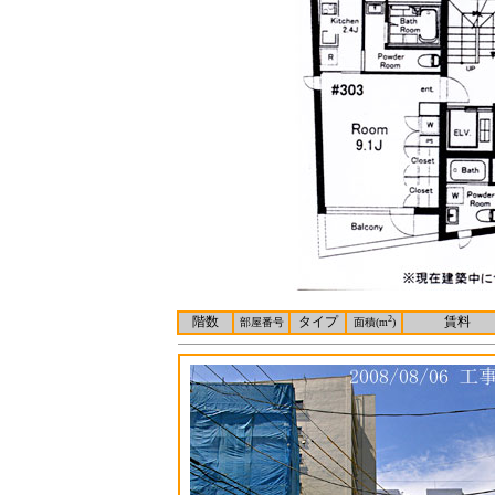
階数
タイプ
2
賃料
部屋番号
面積(m
)