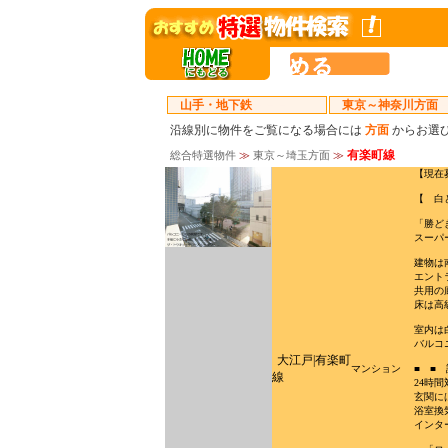
山手・地下鉄
－－－
東京～神奈川方面
沿線別に物件をご覧になる場合には
方面
からお選
有楽町線
総合特選物件
≫
東京～埼玉方面
≫
【現在
【 白
「勝ど
スーパ
建物は
エント
共用の
床は高
室内は
バルコ
大江戸|有楽町
マンション
■ ■ 
線
24時
玄関に
浴室換
インタ