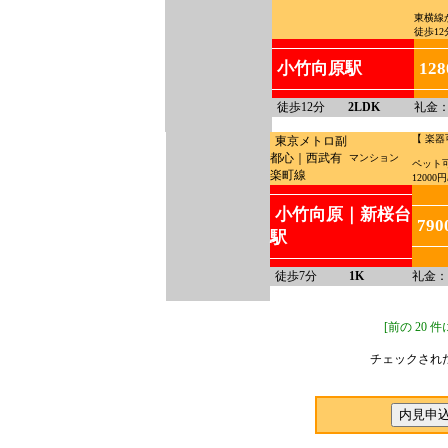
東横線
徒歩12
小竹向原駅
12
徒歩12分
2LDK
礼金：
【 楽器
東京メトロ副
都心｜西武有
マンション
ペット
楽町線
12000円
小竹向原｜新桜台
79
駅
徒歩7分
1K
礼金：
[前の 20 
チェックされ