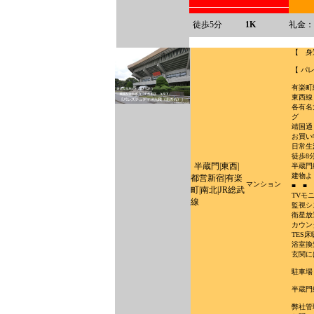
徒歩5分
1K
礼金：
【 身
【 パ
有楽町
東西線
各有名
グ
靖国通
お買い
日常生
徒歩8
半蔵門|東西|
半蔵門
建物よ
都営新宿|有楽
マンション
■ ■
町|南北|JR総武
TVモ
線
監視シ
衛星放
カウン
TES
浴室換
玄関に
駐車場
半蔵門
弊社管