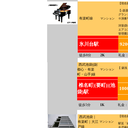
【現在
【♪楽
グラン
有楽町線
マンション
※演奏可
洋室(
エアコ
管理費2
氷川台駅
92
徒歩8分
2K
礼金：
西武池袋|(副
【 築浅
都心・有楽
マンション
町・山手)線
椎名町|(要町)|(池
10
袋)駅
徒歩5分
1K
礼金：
【現在
西武池袋｜
有楽町｜大江
マンション
駅近「
戸線
全戸南