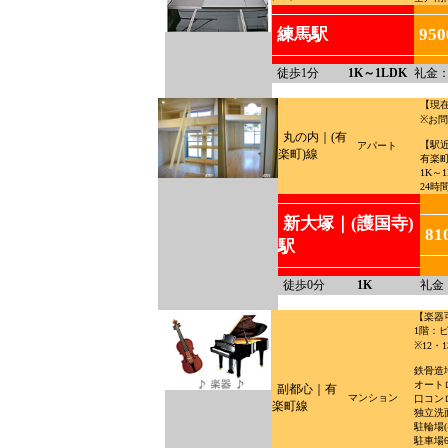
練馬駅
95
徒歩1分
1K～1LDK
礼金：
【現
※お
丸の内｜(有
【駅
アパート
楽町)線
有楽町
1K～
24時
新大塚｜(護国寺)
81
駅
徒歩0分
1K
礼金
【楽器
1階：
※12
鉄骨造
オート
副都心｜有
マンション
口コンロ
楽町線
独立洗
駐輪場(
駐車場6