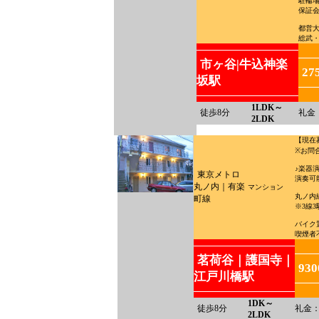
駐輪場
保証
都営
総武
市ヶ谷|牛込神楽
27
坂駅
1LDK～
徒歩8分
礼金
2LDK
【現在
※お問
♪楽器
東京メトロ
演奏可能
丸ノ内｜有楽
マンション
丸ノ内
町線
※3線
バイク置
喫煙者
茗荷谷｜護国寺｜
93
江戸川橋駅
1DK～
徒歩8分
礼金：
2LDK