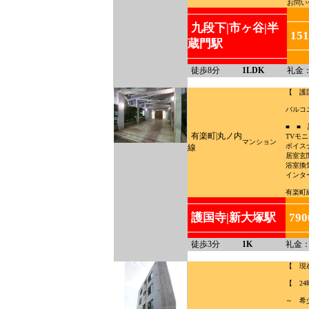
お問い
九段下|市ヶ谷|半
15
蔵門駅
徒歩8分
1LDK
礼金
【 護
バルコ
■ ■ 
有楽町|丸ノ内
TVモ
マンション
ボイス
線
居室玄
浴室換
インタ
有楽町
護国寺|新大塚駅
79
徒歩3分
1K
礼金：
【 現
【 2
～ 希