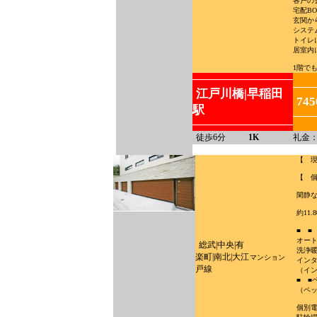
各戸の
宅配B
玄関か
システ
トイレ
居室内
1階で
江戸川橋|早稲田
74
駅
徒歩6分
1K
礼金：
【 
【 
閑静
約11
■ ■
オー
総武|中央|有
洗浄
楽町|南北|大江
マンション
インタ
戸線
（イン
■ ■
（ペ
個別電