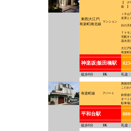
【 デ
坂 】
ＪＲ山
名実と
東西|大江戸|
マンション
有楽町|南北線
白の天
ＴＶモ
宅配Ｂ
温水洗
大江戸
有楽町
神楽坂|飯田橋駅
82
徒歩8分
1K
礼金：
異国空
こだわ
有楽町線
アパート
鉄骨造
オート
駐車場(
平和台駅
88
徒歩6分
1K
礼金：