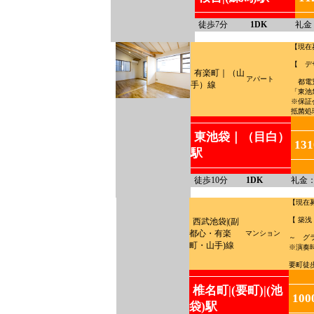
徒歩7分
1DK
礼金
【現在
【 デ
有楽町｜（山
アパート
都電荒
手）線
「東池
※保証会
抵菌処理
東池袋｜（目白）
13
駅
徒歩10分
1DK
礼金：
【現在
【 築浅
西武池袋|(副
都心・有楽
マンション
～ グ
町・山手)線
※演奏
要町徒
椎名町|(要町)|(池
10
袋)駅