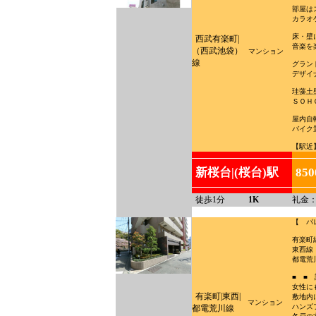
部屋は
カラオ
床・壁
西武有楽町|
音楽を
（西武池袋）
マンション
線
グラン
デザイ
珪藻土
ＳＯＨ
屋内自転
バイク置
【駅近
新桜台|(桜台)駅
85
徒歩1分
1K
礼金：
【 パレ
有楽町
東西線
都電荒
■ ■
女性に
有楽町|東西|
敷地内
マンション
ハンズ
都電荒川線