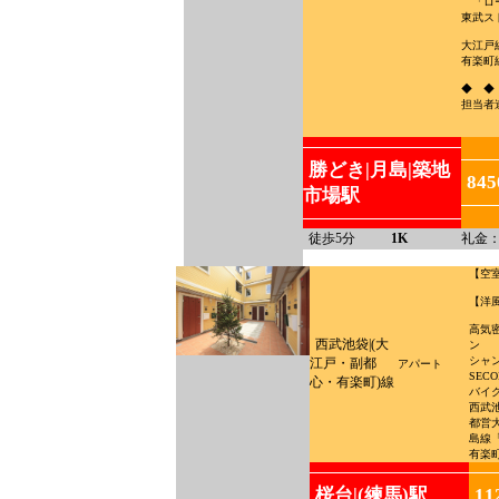
「ロー
東武ス
大江戸
有楽町
◆ ◆
担当者連絡
勝どき|月島|築地
84
市場駅
徒歩5分
1K
礼金：
【空
【洋
高気
西武池袋|(大
ン
シャ
江戸・副都
アパート
SEC
心・有楽町)線
バイク
西武
都営
島線
有楽
桜台|(練馬)駅
11