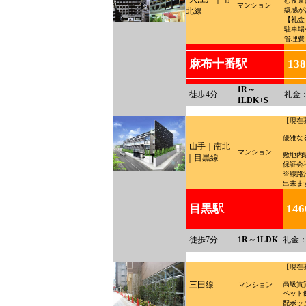
む夜景
マンション
北線
級感が
【礼金
駐車場4
管理費：
麻布十番駅
13
1R～
徒歩4分
礼金
1LDK+S
【現在
優雅な
山手｜南北
マンション
敷地内駐
｜目黒線
保証会
※線路
出来ま
目黒駅
14
徒歩7分
1R～1LDK
礼金：
【現在
三田線
高級賃
マンション
ペット飼
配ボッ