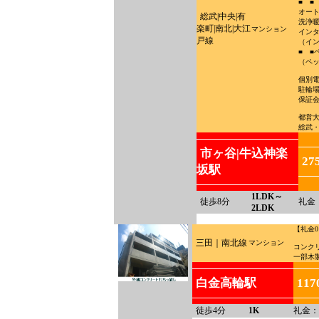
■ ■
オー
総武|中央|有
洗浄
楽町|南北|大江
マンション
インタ
戸線
（イン
■ ■
（ペ
個別電
駐輪場
保証
都営
総武
市ヶ谷|牛込神楽
27
坂駅
1LDK～
徒歩8分
礼金
2LDK
【礼金
三田｜南北線
マンション
コンク
一部木
白金高輪駅
11
徒歩4分
1K
礼金：