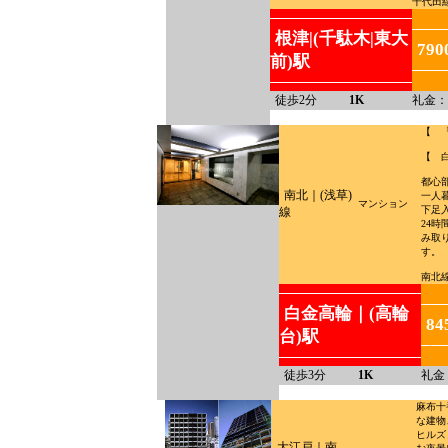
千代田
根津|(千駄木|東大
790
前)駅
徒歩2分
1K
礼金：
【 
【 
都心
南北｜(浅草)
一人
マンション
下足
線
24
み取
す。
南北
白金高輪｜(高輪
84
台)駅
徒歩3分
1K
礼金
麻布十
な建物
ヒルズ
大江戸｜南