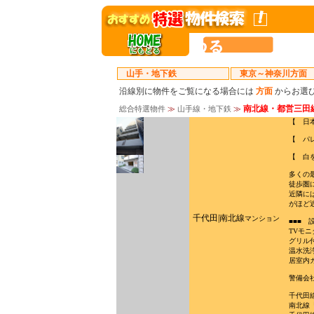
山手・地下鉄
－－－
東京～神奈川方面
沿線別に物件をご覧になる場合には
方面
からお選
南北線・都営三田
総合特選物件
≫
山手線・地下鉄
≫
【 日
【 パ
【 白
多くの
徒歩圏
近隣に
がほど
千代田|南北線
マンション
■■■ 
TVモ
グリル
温水洗
居室内
警備会
千代田
南北線