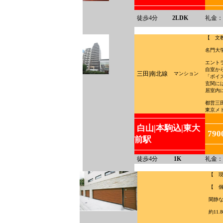
徒歩4分
2LDK
礼金：
【 文
名門大
エント
自室か
三田|南北線
マンション
「ボイ
玄関に
居室内
都営三
東京メ
白山|本駒込|東大
790
前駅
徒歩4分
1K
礼金：
【 
【 
閑静
約11