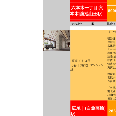
六本木一丁目|六
890
本木|溜池山王駅
徒歩3分
1K
礼金：
【 空
明治道
住宅街
広尾駅
スーパ
利便性
建物は
吹抜け
東京メトロ日
快適な
比谷｜(南北)
マンション
充実し
線
24時
宅配ボ
３面鏡
「有栖
南北線
JR山
都営大
広尾｜(白金高輪)
28
駅