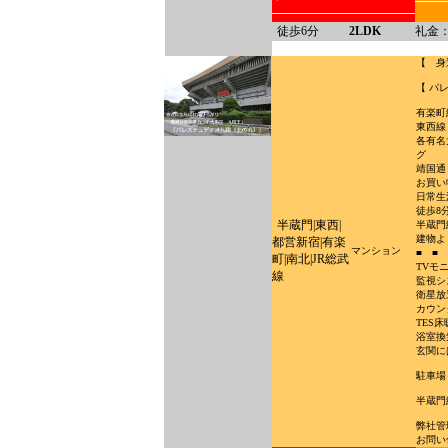
徒歩6分
2LDK
礼金：
【 身
【 パ
有楽町
東西線
各有名
グ
靖国通
お買い
日常生
徒歩8
半蔵門|東西|
半蔵門
建物よ
都営新宿|有楽
マンション
■ ■
町|南北|JR総武
TVモ
線
監視シ
衛星放
カウン
TES
浴室換
玄関に
駐車場
半蔵門
弊社管
お問い