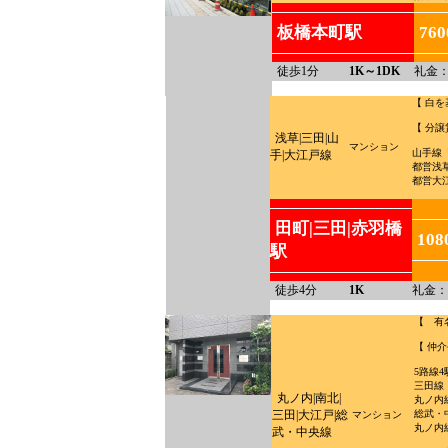
板橋本町駅
76
徒歩1分
1K～1DK
礼金：
【 白
【 分譲
浅草|三田|山
マンション
山手線
手|大江戸線
都営浅
都営大
田町|三田|赤羽橋
108
駅
徒歩4分
1K
礼金：
【 有
【 仲
5路線
三田線
丸ノ内|南北|
丸ノ内
三田|大江戸|総
総武・
マンション
丸ノ内
武・中央線