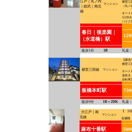
江戸｜丸ノ内
都営三
マンション
｜総武｜南北
（丸ノ
線
オート
1口I
バイク
春日｜後楽園｜
12
（水道橋）駅
徒歩1分
1R
礼金：
【築浅
都営三
都営三田線
マンション
オート
追炊き
自転車
板橋本町駅
73
徒歩9分
1R～2DK
礼金：
【 分
大江戸｜南
マンション
北線
高層階
麻布十番駅
580