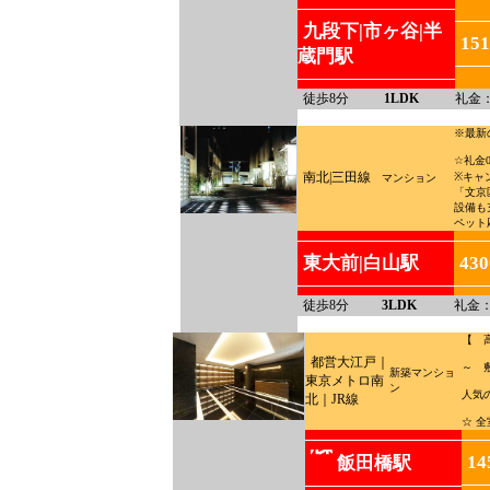
九段下|市ヶ谷|半
15
蔵門駅
徒歩8分
1LDK
礼金
※最新
☆礼金
南北|三田線
※キャ
マンション
「文京
設備も
ペット
東大前|白山駅
43
徒歩8分
3LDK
礼金：
【 
都営大江戸｜
～ 
新築マンショ
東京メトロ南
ン
人気
北｜JR線
☆ 
14
飯田橋駅