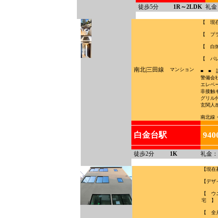
徒歩5分
1R～2LDK
礼金
【 現
【 プ
【 白
【 パ
南北|三田線
マンション
■ ■ 
警備会
エレベ
非接触
グリル
玄関人
南北線
白金台駅
940
徒歩2分
1K
礼金：
【現在
【デザ
【 ウ
宅 】
【 全