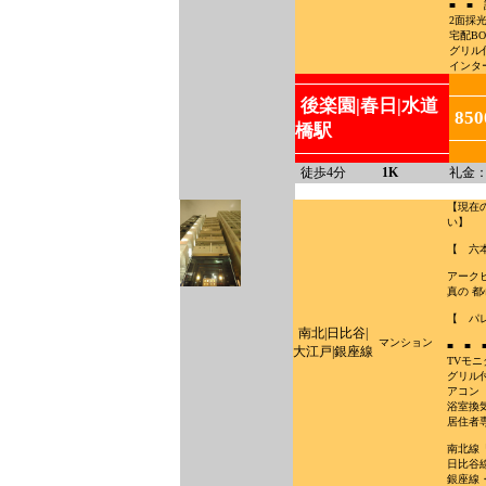
■ ■ 
2面採
宅配B
グリル
インタ
後楽園|春日|水道
85
橋駅
徒歩4分
1K
礼金：
【現在
い】
【 六
アーク
真の 
【 パ
南北|日比谷|
マンション
■ ■ 
大江戸|銀座線
TVモ
グリル
アコン
浴室換
居住者
南北線
日比谷
銀座線