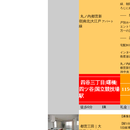
緑、朝
ろじに
-----
丸ノ内|都営新
宿|南北|大江戸
アパート
戸別ホ
線
エント
万一の
-------
宅配B
インタ
衛星放
丸ノ内
都営新
JR中
四谷三丁目|曙橋|
四ツ谷|国立競技場
11
駅
徒歩6分
1R
礼金：
【募集
【駅1
都営三田｜大
5沿線